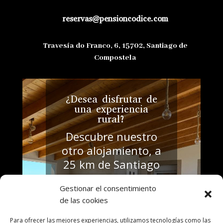
reservas@pensioncodice.com
Travesía do Franco, 6, 15702, Santiago de
Compostela
¿Desea disfrutar de
una experiencia
rural?
Descubre nuestro
otro alojamiento, a
25 km de Santiago
de Compostela y
Gestionar el consentimiento
con capacidad de
de las cookies
hasta 7 huéspedes.
Para ofrecer las mejores experiencias, utilizamos tecnologías como las